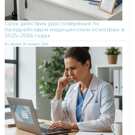
Срок действия удостоверения по
предрейсовым медицинским осмотрам в
2025–2026 годах
By
dpoaps
30 января, 2026