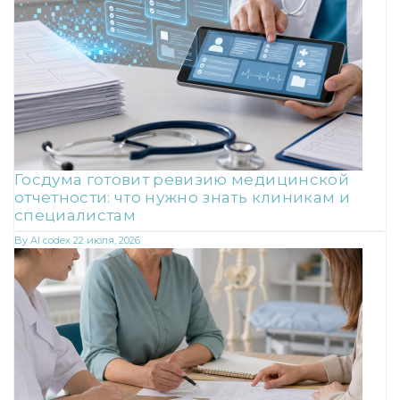
Госдума готовит ревизию медицинской
отчетности: что нужно знать клиникам и
специалистам
By
AI codex
22 июля, 2026