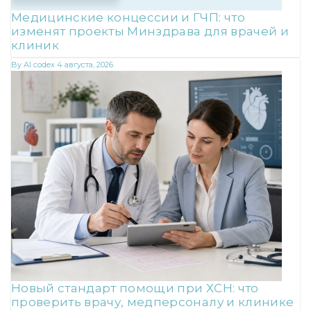
Медицинские концессии и ГЧП: что
изменят проекты Минздрава для врачей и
клиник
By
AI codex
4 августа, 2026
Новый стандарт помощи при ХСН: что
проверить врачу, медперсоналу и клинике