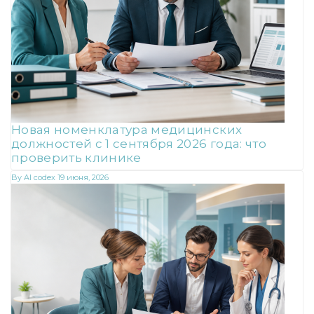
Новая номенклатура медицинских
должностей с 1 сентября 2026 года: что
проверить клинике
By
AI codex
19 июня, 2026