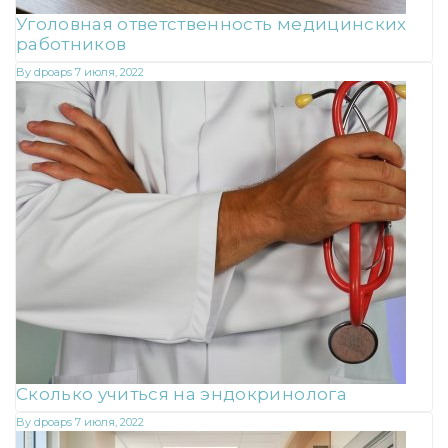
Уголовная ответственность медицинских
работников
By
dpoaps
7 июля, 2022
Сколько учиться на эндокринолога
By
dpoaps
7 июля, 2022