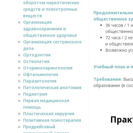
оборотом наркотических
средств и психотропных
Продолжительнос
веществ
общественное зд
Организация
36 часов / 1
здравоохранения и
общественно
общественное здоровье
72 часа / 2 
Организация сестринского
и обществен
дела
Возможно ус
Ортодонтия
Остеопатия
Учебный план и 
Оториноларингология
Офтальмология
Требования:
Высш
Паразитология
образование (в соо
Патологическая анатомия
Педиатрия
Первая медицинская
помощь
Пластическая хирургия
Прак
Позитивная психотерапия
Предрейсовый