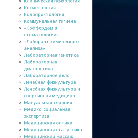
Клиническая психология
Косметология
Колопроктология
Коммунальная гигиена
«Коффердам в
стоматологии»
«Лаборант химического
анализа»
Лабораторная генетика
Лабораторная
диагностика
Лабораторное дело
Лечебная физкультура
Лечебная физкультура и
спортивная медицина
Мануальная терапия
Медико-социальная
экспертиза
Медицинская оптика
Медицинская статистика
Медицинский массаж