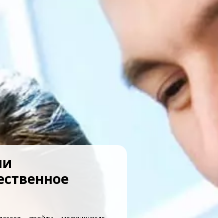
ии
ественное