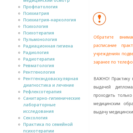
медицинский осмотр
Профпатология
Психиатрия
Психиатрия-наркология
Психология
Психотерапия
Обратите внима
Пульмонология
расписание прак
Радиационная гигиена
Радиология
учреждениях подв
Радиотерапия
заранее по телефо
Ревматология
Рентгенология
Рентгенэндоваскулярная
ВАЖНО! Практику 
диагностика и лечение
выдачей диплома
Рефлексотерапия
проходить только
Санитарно-гигиенические
медицинским обра
лабораторные
исследования
выдачу медицински
Сексология
Практика по семейной
психотерапии