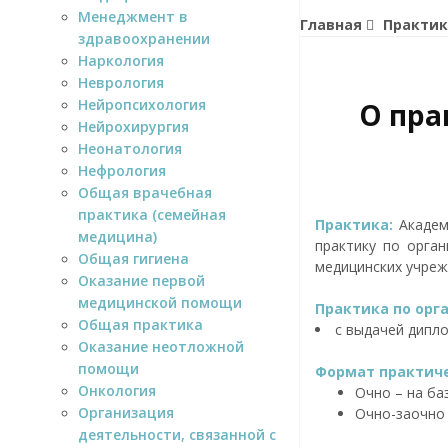
Менеджмент в
Главная
Практик
здравоохранении
Наркология
Неврология
Нейропсихология
О пра
Нейрохирургия
Неонатология
Нефрология
Общая врачебная
практика (семейная
Практика:
Академ
медицина)
практику по орга
Общая гигиена
медицинских учреж
Оказание первой
медицинской помощи
Практика по орг
Общая практика
с выдачей дипл
Оказание неотложной
помощи
Формат практиче
Онкология
Очно – на ба
Организация
Очно-заочно
деятельности, связанной с