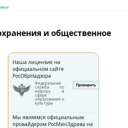
овье
охранения и общественное
Наша лицензия на
официальном сайте
РосОбрНадзора
Федеральная
Проверить
служба по
надзору в
сфере
образования и
культуры
Мы являемся официальным
провайдером РосМинЗдрава на