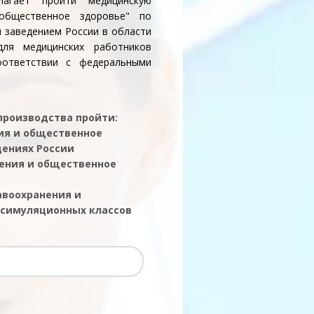
лагает пройти медицинскую
общественное здоровье" по
 заведением России в области
для медицинских работников
оответствии с федеральными
 производства пройти:
ия и общественное
дениях России
нения и общественное
авоохранения и
 симуляционных классов