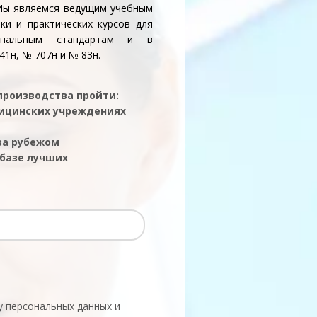
 Мы являемся ведущим учебным
ки и практических курсов для
иональным стандартам и в
1н, № 707н и № 83н.
 производства пройти:
дицинских учреждениях
 за рубежом
 базе лучших
у персональных данных и