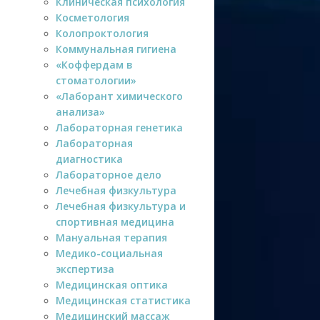
Клиническая психология
Косметология
Колопроктология
Коммунальная гигиена
«Коффердам в
стоматологии»
«Лаборант химического
анализа»
Лабораторная генетика
Лабораторная
диагностика
Лабораторное дело
Лечебная физкультура
Лечебная физкультура и
спортивная медицина
Мануальная терапия
Медико-социальная
экспертиза
Медицинская оптика
Медицинская статистика
Медицинский массаж