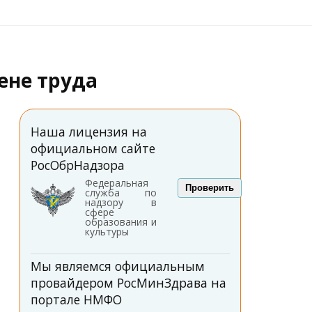
ене труда
Наша лицензия на
официальном сайте
РосОбрНадзора
Федеральная
Проверить
служба по
надзору в
сфере
образования и
культуры
Мы являемся официальным
провайдером РосМинЗдрава на
портале НМФО