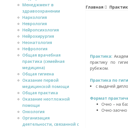
Менеджмент в
Главная
Практик
здравоохранении
Наркология
Неврология
Нейропсихология
Нейрохирургия
Неонатология
Нефрология
Общая врачебная
Практика:
Академ
практика (семейная
практику по гиги
медицина)
рубежом.
Общая гигиена
Оказание первой
Практика по гиги
с выдачей дипл
медицинской помощи
Общая практика
Формат практиче
Оказание неотложной
Очно – на ба
помощи
Очно-заочно
Онкология
Организация
деятельности, связанной с