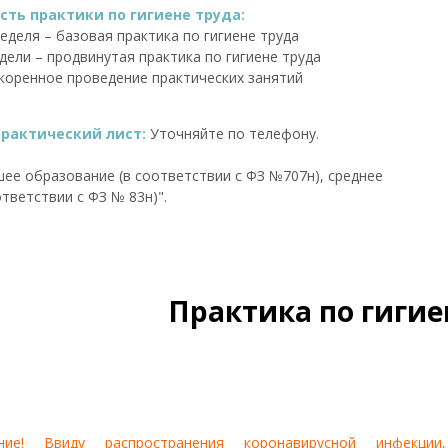
ть практики по гигиене труда:
неделя – базовая практика по гигиене труда
едели – продвинутая практика по гигиене труда
коренное проведение практических занятий
практический лист:
Уточняйте по телефону.
ее образование (в соответствии с ФЗ №707н), среднее
тветствии с ФЗ № 83н)".
Практика по гигие
ние! Ввиду распространения коронавирусной инфекции,