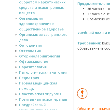
оборотом наркотических
Продолжительнос
средств и психотропных
36 часов / 1 
веществ
72 часа / 2 н
Организация
Возможно ус
здравоохранения и
общественное здоровье
Учебный план и 
Организация сестринского
дела
Требования:
Высш
Ортодонтия
образование (в соо
Остеопатия
Оториноларингология
Офтальмология
Паразитология
Патологическая анатомия
Педиатрия
Первая медицинская
помощь
Пластическая хирургия
Позитивная психотерапия
Предрейсовый
Обратите внима