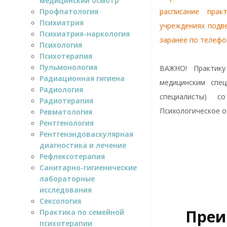
медицинский осмотр
Профпатология
расписание прак
Психиатрия
учреждениях подв
Психиатрия-наркология
заранее по телефо
Психология
Психотерапия
Пульмонология
ВАЖНО! Практику
Радиационная гигиена
медицинским спец
Радиология
специалисты) с
Радиотерапия
Психологическое о
Ревматология
Рентгенология
Рентгенэндоваскулярная
диагностика и лечение
Рефлексотерапия
Санитарно-гигиенические
лабораторные
исследования
Сексология
Преи
Практика по семейной
психотерапии