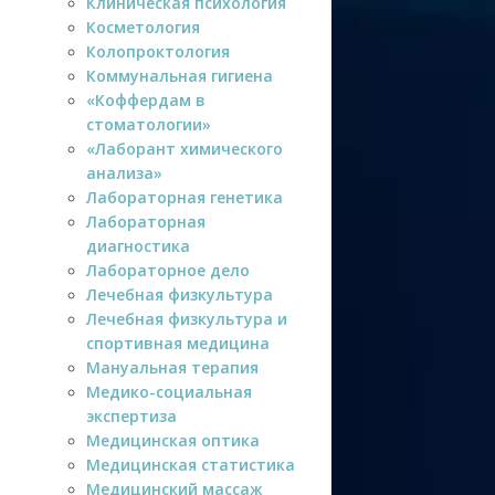
Клиническая психология
Косметология
Колопроктология
Коммунальная гигиена
«Коффердам в
стоматологии»
«Лаборант химического
анализа»
Лабораторная генетика
Лабораторная
диагностика
Лабораторное дело
Лечебная физкультура
Лечебная физкультура и
спортивная медицина
Мануальная терапия
Медико-социальная
экспертиза
Медицинская оптика
Медицинская статистика
Медицинский массаж