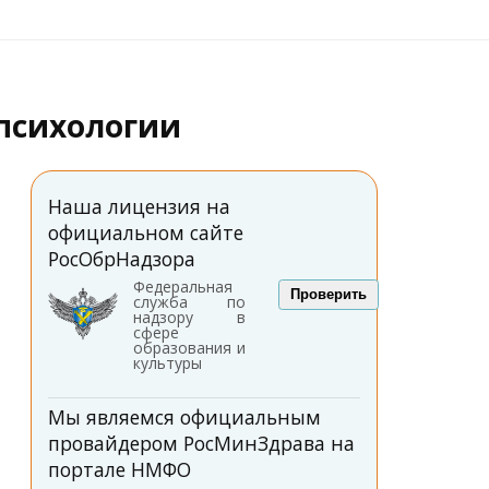
опсихологии
Наша лицензия на
официальном сайте
РосОбрНадзора
Федеральная
Проверить
служба по
надзору в
сфере
образования и
культуры
Мы являемся официальным
провайдером РосМинЗдрава на
портале НМФО