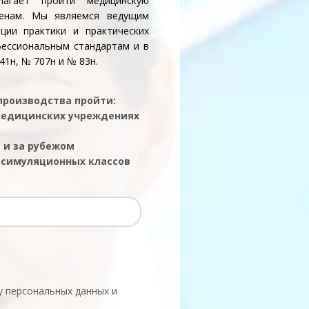
лагает пройти медицинскую
ценам. Мы являемся ведущим
ции практики и практических
фессиональным стандартам и в
1н, № 707н и № 83н.
 производства пройти:
 медицинских учреждениях
 и за рубежом
х симуляционных классов
у персональных данных и