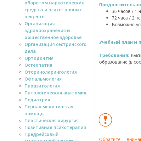
оборотом наркотических
Продолжительнос
средств и психотропных
36 часов / 1
веществ
72 часа / 2 
Организация
Возможно ус
здравоохранения и
общественное здоровье
Учебный план и 
Организация сестринского
дела
Требования:
Высш
Ортодонтия
образование (в соо
Остеопатия
Оториноларингология
Офтальмология
Паразитология
Патологическая анатомия
Педиатрия
Первая медицинская
помощь
Пластическая хирургия
Позитивная психотерапия
Предрейсовый
Обратите внима