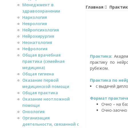
Менеджмент в
Главная
Практик
здравоохранении
Наркология
Неврология
Нейропсихология
Нейрохирургия
Неонатология
Нефрология
Общая врачебная
Практика:
Академ
практика (семейная
практику по нейр
медицина)
рубежом.
Общая гигиена
Оказание первой
Практика по ней
с выдачей дипл
медицинской помощи
Общая практика
Формат практиче
Оказание неотложной
Очно – на ба
помощи
Очно-заочно
Онкология
Организация
деятельности, связанной с