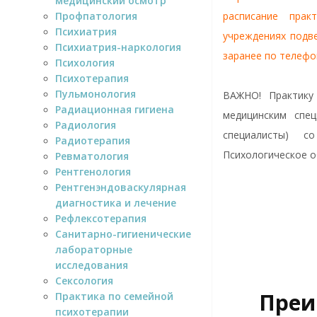
медицинский осмотр
Профпатология
расписание прак
Психиатрия
учреждениях подв
Психиатрия-наркология
заранее по телефо
Психология
Психотерапия
Пульмонология
ВАЖНО! Практику
Радиационная гигиена
медицинским спец
Радиология
специалисты) с
Радиотерапия
Психологическое о
Ревматология
Рентгенология
Рентгенэндоваскулярная
диагностика и лечение
Рефлексотерапия
Санитарно-гигиенические
лабораторные
исследования
Сексология
Преи
Практика по семейной
психотерапии