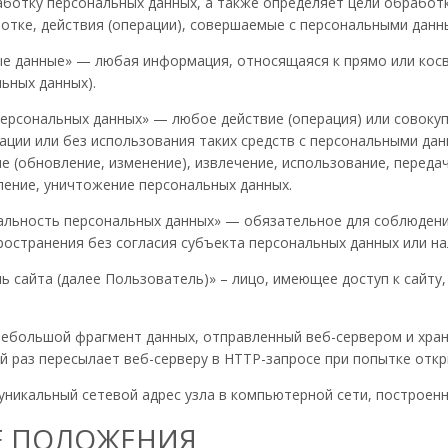
ботку персональных данных, а также определяет цели обработк
тке, действия (операции), совершаемые с персональными данн
ные данные» — любая информация, относящаяся к прямо или ко
ьных данных).
 персональных данных» — любое действие (операция) или совоку
ации или без использования таких средств с персональными дан
е (обновление, изменение), извлечение, использование, передач
ление, уничтожение персональных данных.
иальность персональных данных» — обязательное для соблюдени
остранения без согласия субъекта персональных данных или на
ель сайта (далее Пользователь)» – лицо, имеющее доступ к сайт
— небольшой фрагмент данных, отправленный веб-сервером и хр
й раз пересылает веб-серверу в HTTP-запросе при попытке отк
— уникальный сетевой адрес узла в компьютерной сети, построенн
Е ПОЛОЖЕНИЯ