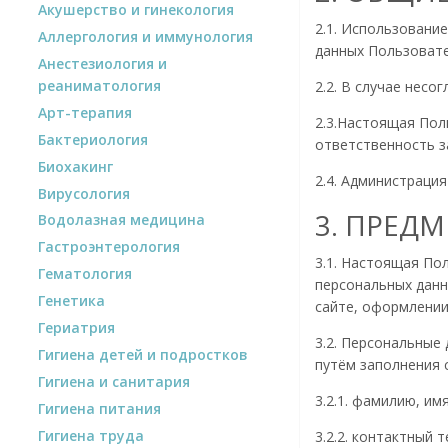
Акушерство и гинекология
2.1. Использовани
Аллергология и иммунология
данных Пользовате
Анестезиология и
реаниматология
2.2. В случае нес
Арт-терапия
2.3.Настоящая Пол
Бактериология
ответственность з
Биохакинг
2.4. Администраци
Вирусология
3. ПРЕД
Водолазная медицина
Гастроэнтерология
3.1. Настоящая По
Гематология
персональных данн
Генетика
сайте, оформлении 
Гериатрия
3.2. Персональные
Гигиена детей и подростков
путём заполнения 
Гигиена и санитария
3.2.1. фамилию, им
Гигиена питания
Гигиена труда
3.2.2. контактный 