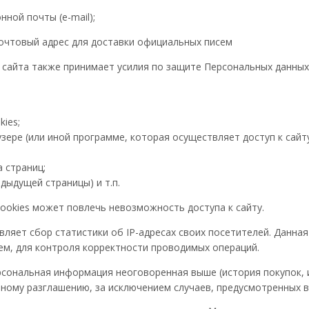
онной почты (e-mail);
 почтовый адрес для доставки официальных писем
я сайта также принимает усилия по защите Персональных данны
ies;
зере (или иной программе, которая осуществляет доступ к сайту
 страниц;
дыдущей страницы) и т.п.
cookies может повлечь невозможность доступа к сайту.
ствляет сбор статистики об IP-адресах своих посетителей. Данн
ем, для контроля корректности проводимых операций.
ерсональная информация неоговоренная выше (история покупок, 
ому разглашению, за исключением случаев, предусмотренных в п.