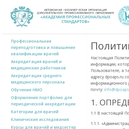
Профессиональная
Полити
переподготовка и повышение
квалификации врачей
Настоящая Политик
Аккредитация врачей и
информации, котор
медицинских работников
Пользователе, а т
Аккредитация среднего
адресу dpoaps.ru 
медицинского персонала
информационного р
почту:
info@dpoaps
Обучение НМО
Оформление портфолио для
1. ОПРЕ
периодической аккредитации
Категории для врачей
1.1 В настоящей П
Клинические исследования
1.1.1. «Администра
Курсы для врачей и медсестер