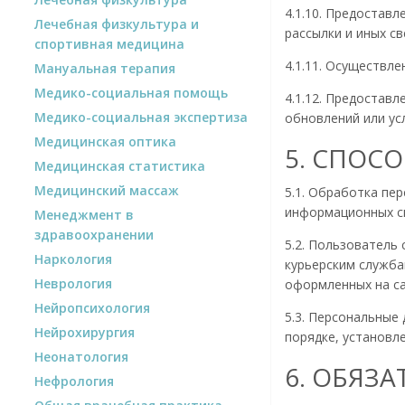
4.1.10. Предостав
Лечебная физкультура и
рассылки и иных св
спортивная медицина
4.1.11. Осуществл
Мануальная терапия
Медико-социальная помощь
4.1.12. Предостав
Медико-социальная экспертиза
обновлений или усл
Медицинская оптика
5. СПОС
Медицинская статистика
Медицинский массаж
5.1. Обработка пе
информационных си
Менеджмент в
здравоохранении
5.2. Пользователь
Наркология
курьерским служба
Неврология
оформленных на са
Нейропсихология
5.3. Персональные
Нейрохирургия
порядке, установ
Неонатология
6. ОБЯЗ
Нефрология