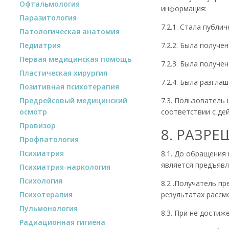
Офтальмология
информация:
Паразитология
7.2.1. Стала публи
Патологическая анатомия
7.2.2. Была получ
Педиатрия
Первая медицинская помощь
7.2.3. Была получ
Пластическая хирургия
7.2.4. Была разгла
Позитивная психотерапия
7.3. Пользователь
Предрейсовый медицинский
соответствии с де
осмотр
Провизор
8. РАЗР
Профпатология
Психиатрия
8.1. До обращения
является предъявл
Психиатрия-наркология
Психология
8.2 .Получатель п
результатах рассм
Психотерапия
Пульмонология
8.3. При не дости
Радиационная гигиена