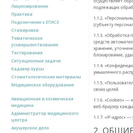
осуществляет обра
Лицензирование
подлежащих обрабо
Практика
1.1.2. «Персональ
Подключение к ЕГИСЗ
(субъекту персонал
Стажировки
1.1.3. «Обработка
Тематическое
средств автоматиз
усовершенствование
хранение, уточнени
Тестирования
блокирование, уда
Ситуационные задачи
1.1.4. «Конфиденц
Кадавер курсы
умышленного распр
Стоматологические материалы
1.1.5. «Пользоват
Медицинское оборудование
своих целей.
Авиационная и космическая
1.1.6. «Cookies» 
медицина
веб-браузер кажды
Администратор медицинского
1.1.7. «IP-адрес» 
центра
2. ОБЩИ
Акушерское дело