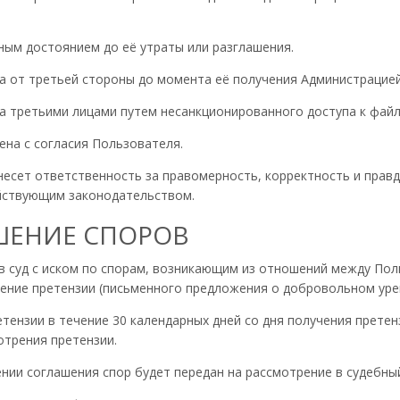
чным достоянием до её утраты или разглашения.
ена от третьей стороны до момента её получения Администрацией
ена третьими лицами путем несанкционированного доступа к файл
шена с согласия Пользователя.
 несет ответственность за правомерность, корректность и пра
йствующим законодательством.
ЕШЕНИЕ СПОРОВ
 в суд с иском по спорам, возникающим из отношений между По
ение претензии (письменного предложения о добровольном урег
ретензии в течение 30 календарных дней со дня получения прете
отрения претензии.
жении соглашения спор будет передан на рассмотрение в судебн