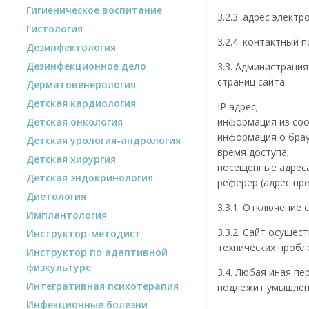
Гигиеническое воспитание
3.2.3. адрес электр
Гистология
3.2.4. контактный
Дезинфектология
Дезинфекционное дело
3.3. Администраци
страниц сайта:
Дерматовенерология
Детская кардиология
IP адрес;
информация из cook
Детская онкология
информация о брау
Детская урология-андрология
время доступа;
Детская хирургия
посещенные адреса
Детская эндокринология
реферер (адрес пре
Диетология
3.3.1. Отключение 
Имплантология
3.3.2. Сайт осуще
Инструктор-методист
технических пробл
Инструктор по адаптивной
физкультуре
3.4. Любая иная п
Интегративная психотерапия
подлежит умышленн
Инфекционные болезни