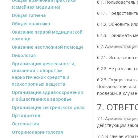
Общая врачебная практика
6.1. Пользователь 
(семейная медицина)
6.1.1. Предостави
Общая гигиена
Общая практика
6.1.2. Обновить и
Оказание первой медицинской
6.1.3. Принимать 
помощи
6.2. Администрация
Оказание неотложной помощи
Онкология
6.2.1. Использова
Организация деятельности,
6.2.2. Не разглаша
связанной с оборотом
наркотических средств и
6.2.3. Осуществит
психотропных веществ
Пользователя или 
Организация здравоохранения
проверки, в случа
и общественное здоровье
7. ОТВЕ
Организация сестринского дела
Ортодонтия
7.1. Администраци
Остеопатия
действующим законо
Оториноларингология
7.2. В случае утр