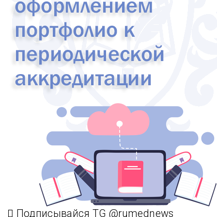
Подписывайся TG @rumednews