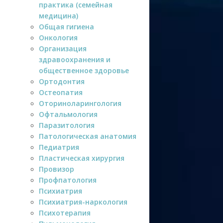
практика (семейная
медицина)
Общая гигиена
Онкология
Организация
здравоохранения и
общественное здоровье
Ортодонтия
Остеопатия
Оториноларингология
Офтальмология
Паразитология
Патологическая анатомия
Педиатрия
Пластическая хирургия
Провизор
Профпатология
Психиатрия
Психиатрия-наркология
Психотерапия