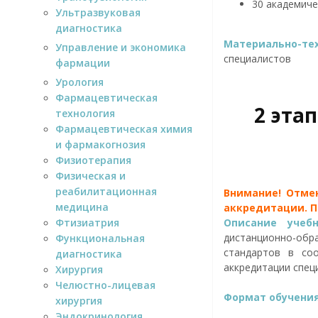
30 академиче
Ультразвуковая
диагностика
Материально-тех
Управление и экономика
специалистов
фармации
Урология
Фармацевтическая
2 эта
технология
Фармацевтическая химия
и фармакогнозия
Физиотерапия
Физическая и
реабилитационная
Внимание! Отмен
медицина
аккредитации. Пр
Фтизиатрия
Описание учеб
дистанционно-о
Функциональная
стандартов в со
диагностика
аккредитации спец
Хирургия
Челюстно-лицевая
Формат обучени
хирургия
Эндокринология