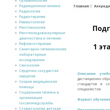
Пульмонология
Радиационная гигиена
Главная
Аккред
Радиология
Радиотерапия
Ревматология
Подг
Рентгенология
Рентгенэндоваскулярные
диагностика и лечение
Рефлексотерапия
1 эт
Санитарно-гигиенические
лабораторные
исследования
Сексология
Сердечно-сосудистая
Описание уче
хирургия
дистанционно-о
Скорая медицинская
стандартов в со
помощь
специалистов
Социальная гигиена и
организация
Формат обучени
госсанэпидслужбы
Стоматология детская
Продолжительнос