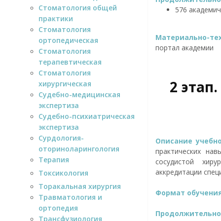
Стоматология общей
576 академиче
практики
Стоматология
Материально-тех
ортопедическая
портал академии
Стоматология
терапевтическая
Стоматология
2 этап
хирургическая
Судебно-медицинская
экспертиза
Судебно-психиатрическая
экспертиза
Сурдология-
Описание учебн
оториноларингология
практических нав
Терапия
сосудистой хиру
аккредитации спец
Токсикология
Торакальная хирургия
Формат обучени
Травматология и
ортопедия
Продолжительнос
Трансфузиология