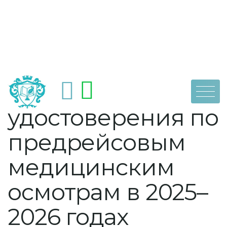
Skip
by
dpoaps
4 февраля, 2026
Срок действия
to
content
удостоверения по
предрейсовым
медицинским
осмотрам в 2025–
2026 годах