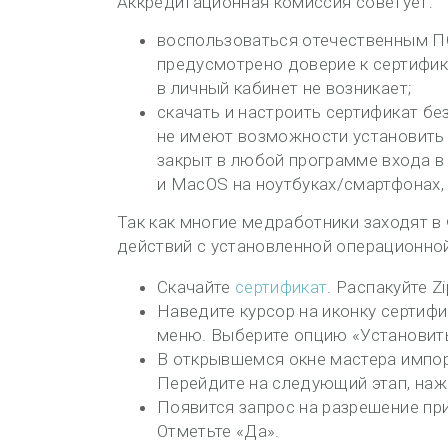
Аккредитационная комиссия советует:
воспользоваться отечественным ПО
предусмотрено доверие к сертифика
в личный кабинет не возникает;
скачать и настроить сертификат бе
не имеют возможности установить д
закрыт в любой программе входа в
и MacOS на ноутбуках/смартфонах
Так как многие медработники заходят 
действий с установленной операционно
Скачайте
сертификат
. Распакуйте Z
Наведите курсор на иконку сертифи
меню. Выберите опцию «Установить
В открывшемся окне мастера импо
Перейдите на следующий этап, наж
Появится запрос на разрешение пр
Отметьте «Да».