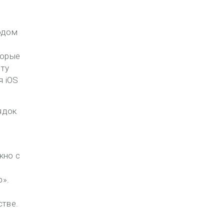
одом
торые
ету
я iOS
ядок
кно с
».
стве.