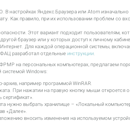
. В настройках Яндекс.Браузера или Atom изначально
ту. Как правило, при их использовании проблем со вх
зопасности. Этот вариант подходит пользователям, ко
ругой браузер или у которых доступ к личному кабин
 Интернет. Для каждой операционной системы, включа
, ФАЦ разработал отдельные
инструкции
.
в ФРМР на персональных компьютерах, предлагаем пор
й системой Windows:
ip-архив, например программой WinRAR.
ката. При нажатии на правую кнопку мыши откроется о
 сертификат».
рта нужно выбрать хранилище – «Локальный компьютер
ав «Далее».
иложению вносить изменения на используемом устрой