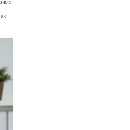
одимо
рах