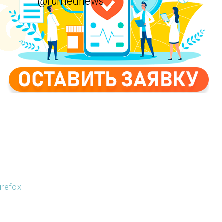
@rumednews
refox