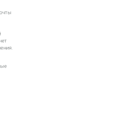
Почты
й
нет
ения.
ные