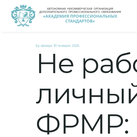
Skip
by
dpoaps
30 января, 2026
Не раб
to
content
личный
ФРМР: 