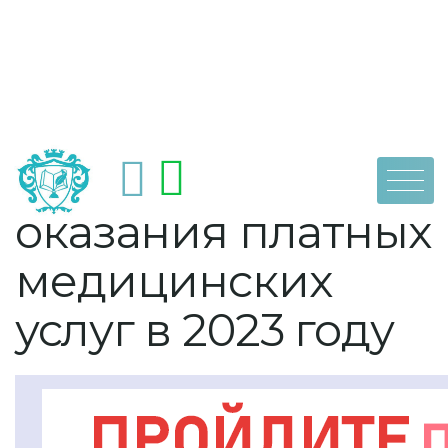
Skip
by
dpoaps
13 февраля, 2023
Правила
to
content
оказания платных
медицинских
услуг в 2023 году