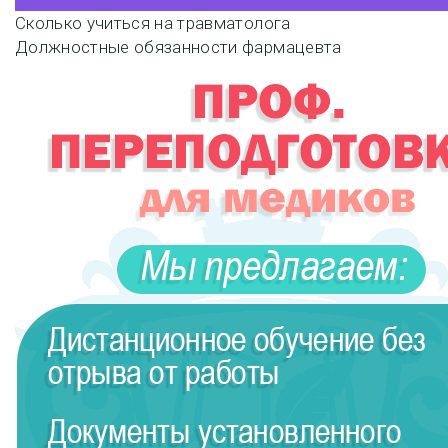
Навигация
Сколько учиться на травматолога
Должностные обязанности фармацевта
по
записям