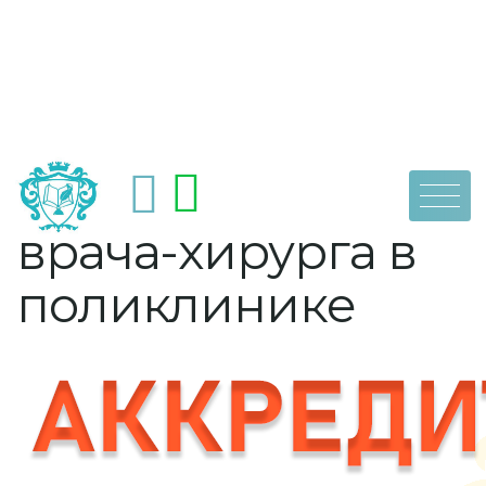
Skip
by
dpoaps
3 июня, 2022
Обязанности
to
content
врача-хирурга в
поликлинике