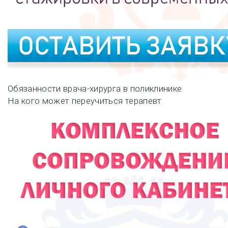
Навигация
Обязанности врача-хирурга в поликлинике
На кого может переучиться терапевт
по
записям