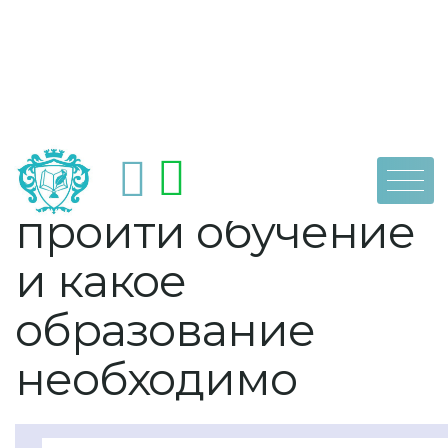
Skip
by
dpoaps
25 октября, 2021
Нефролог: где
to
content
пройти обучение
и какое
образование
необходимо