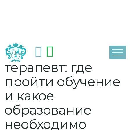
Skip
by
dpoaps
25 октября, 2021
Мануальный
to
content
терапевт: где
пройти обучение
и какое
образование
необходимо