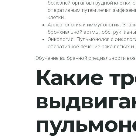
болезней органов грудной клетки, 
оперативным путем лечит эмфиземы,
клетки.
Аллергология и иммунология. Знан
бронхиальной астмы, обструктивных
Онкология. Пульмонолог с онколог
оперативное лечение рака легких и
Обучение выбранной специальности воз
Какие т
выдвига
пульмон