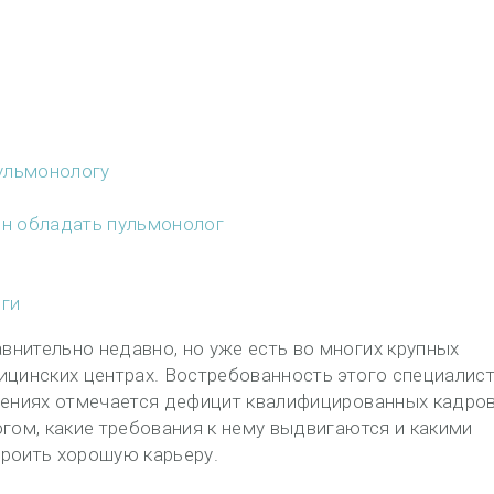
ульмонологу
н обладать пульмонолог
ги
нительно недавно, но уже есть во многих крупных
ицинских центрах. Востребованность этого специалис
дениях отмечается дефицит квалифицированных кадров
огом, какие требования к нему выдвигаются и какими
троить хорошую карьеру.