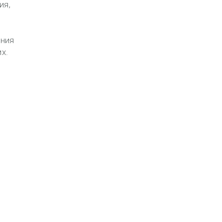
ия,
й
ения
х.