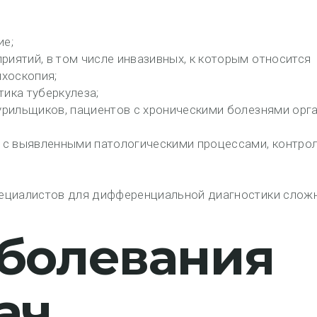
ие;
иятий, в том числе инвазивных, к которым относится
нхоскопия;
ика туберкулеза;
курильщиков, пациентов с хроническими болезнями орг
и с выявленными патологическими процессами, контро
пециалистов для дифференциальной диагностики слож
аболевания
ач