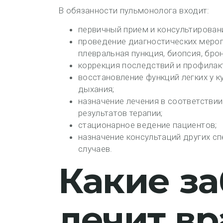
В обязанности пульмонолога входит:
первичный прием и консультирован
проведение диагностических меропр
плевральная пункция, биопсия, бро
коррекция последствий и профилакт
восстановление функций легких у 
дыхания;
назначение лечения в соответстви
результатов терапии;
стационарное ведение пациентов;
назначение консультаций других с
случаев.
Какие з
лечит вр