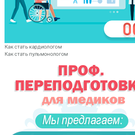
Навигация
Как стать кардиологом
Как стать пульмонологом
по
записям