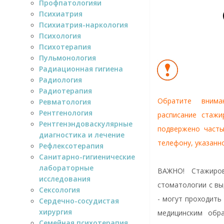
Профпатологияи
Психиатрия
Психиатрия-наркология
Психология
Психотерапия
Пульмонология
Радиационная гигиена
Радиология
Радиотерапия
Обратите внима
Ревматология
Рентгенология
расписание стажи
Рентгенэндоваскулярные
подвержено часты
диагностика и лечение
телефону, указанн
Рефлексотерапия
Санитарно-гигиенические
лабораторные
ВАЖНО! Стажиров
исследования
стоматологии с вы
Сексология
- могут проходить
Сердечно-сосудистая
хирургия
медицинским обра
Семейная психотерапия