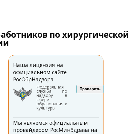
работников по хирургической
ии
Наша лицензия на
официальном сайте
РосОбрНадзора
Федеральная
Проверить
служба по
надзору в
сфере
образования и
культуры
Мы являемся официальным
провайдером РосМинЗдрава на