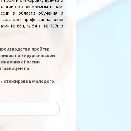
т пройти стажировку врачей и
тологии по приемлемым ценам.
ссии в области обучения и
в согласно профессиональным
нами № 66н, № 541н, № 707н и
 производства пройти:
ников по хирургической
реждениях России
аграницей по
 / стажировка молодого