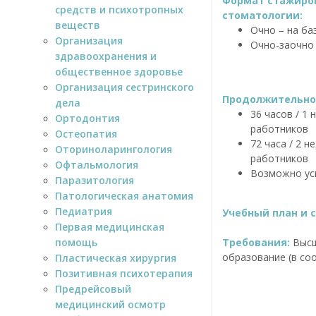
Формат стажиров
средств и психотропных
стоматологии:
веществ
Очно – на ба
Организация
Очно-заочно
здравоохранения и
общественное здоровье
Организация сестринского
Продолжительнос
дела
36 часов / 1
Ортодонтия
работников
Остеопатия
72 часа / 2 
Оториноларингология
работников
Офтальмология
Возможно ус
Паразитология
Патологическая анатомия
Педиатрия
Учебный план и 
Первая медицинская
помощь
Требования:
Высш
образование (в соо
Пластическая хирургия
Позитивная психотерапия
Предрейсовый
медицинский осмотр