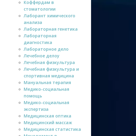
Коффердам в
стоматологии
Лаборант химического
анализа
Лабораторная генетика
Лабораторная
диагностика
Лабораторное дело
Лечебное делоу
Лечебная физкультура
Лечебная физкультура и
спортивная медицина
Мануальная терапия
Медико-социальная
помощь
Медико-социальная
экспертиза
Медицинская оптика
Медицинский массаж
Медицинская статистика
Менеджмент в