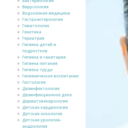
Бактериология
Вирусология
Водолазная медицина
Гастроэнтерология
Гематология
Генетика
Гериатрия
Гигиена детей и
подростков
Гигиена и санитария
Гигиена питания
Гигиена труда
Гигиеническое воспитание
Гистология
Дезинфектология
Дезинфекционное дело
Дерматовенерология
Детская кардиология
Детская онкология
Детская урология-
андрология