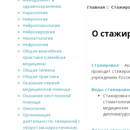
здравоохранении
Главная
Стажир
Наркология
Неврология
Нейропсихология
О стажи
Нейрохирургия
Неонатология
Нефрология
Общая врачебная
практика (семейная
медицина)
Стажировка:
Ака
Общая гигиена
проводит стажиров
Общая практика
учреждениях Росси
Оказание первой
медицинской помощи
Виды стажирово
Оказание неотложной
Стажировка в
стоматологии
помощи
медицинские 
Онкология
диплома/удос
Организация
деятельности, связанной с
оборотом наркотических