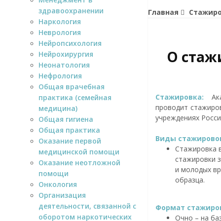
здравоохранении
Главная
Стажир
Наркология
Неврология
Нейропсихология
О стаж
Нейрохирургия
Неонатология
Нефрология
Общая врачебная
Стажировка:
Ака
практика (семейная
проводит стажиров
медицина)
учреждениях Росси
Общая гигиена
Общая практика
Виды стажирово
Оказание первой
Стажировка в
медицинской помощи
стажировки з
Оказание неотложной
и молодых вр
помощи
образца.
Онкология
Организация
деятельности, связанной с
Формат стажиров
оборотом наркотических
Очно – на ба