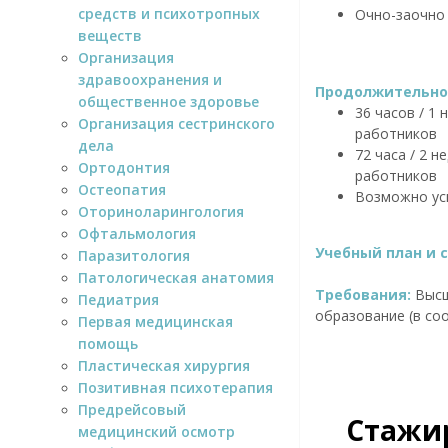
средств и психотропных
Очно-заочно
веществ
Организация
здравоохранения и
Продолжительнос
общественное здоровье
36 часов / 1
Организация сестринского
работников
дела
72 часа / 2 
Ортодонтия
работников
Остеопатия
Возможно ус
Оториноларингология
Офтальмология
Учебный план и 
Паразитология
Патологическая анатомия
Требования:
Высш
Педиатрия
образование (в соо
Первая медицинская
помощь
Пластическая хирургия
Позитивная психотерапия
Предрейсовый
Стажир
медицинский осмотр