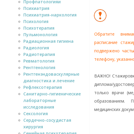
Профпатологияи
Психиатрия
Психиатрия-наркология
Психология
Психотерапия
Обратите внима
Пульмонология
Радиационная гигиена
расписание стажи
Радиология
подвержено часты
Радиотерапия
телефону, указанн
Ревматология
Рентгенология
Рентгенэндоваскулярные
ВАЖНО! Стажировк
диагностика и лечение
диплома/удостов
Рефлексотерапия
только врачи (ме
Санитарно-гигиенические
лабораторные
образованием. 
исследования
медицинских докум
Сексология
Сердечно-сосудистая
хирургия
Семейная психотерапия