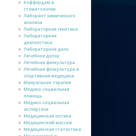
Коффердам в
стоматологии
Лаборант химического
анализа
Лабораторная генетика
Лабораторная
диагностика
Лабораторное дело
Лечебное делоу
Лечебная физкультура
Лечебная физкультура и
спортивная медицина
Мануальная терапия
Медико-социальная
помощь
Медико-социальная
экспертиза
Медицинская оптика
Медицинский массаж
Медицинская статистика
Менеджмент в