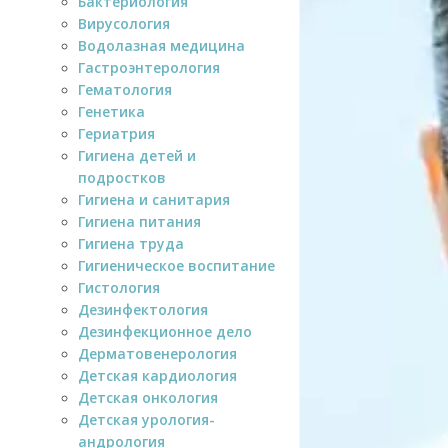
Бактериология
Вирусология
Водолазная медицина
Гастроэнтерология
Гематология
Генетика
Гериатрия
Гигиена детей и
подростков
Гигиена и санитария
Гигиена питания
Гигиена труда
Гигиеническое воспитание
Гистология
Дезинфектология
Дезинфекционное дело
Дерматовенерология
Детская кардиология
Детская онкология
Детская урология-
андрология