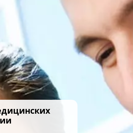
едицинских
гии