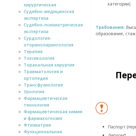
категории)
хирургическая
Судебно-медицинская
экспертиза
Судебно-психиатрическая
Требования:
Высш
экспертиза
образование, стаж 
Сурдология-
оториноларингология
Терапия
Токсикология
Торакальная хирургия
Травматология и
Пер
ортопедия
Трансфузиология
Урология
Фармацевтическая
технология
Фармацевтическая химия
и фармакогнозия
Фтизиатрия
Паспорт (пер
Функциональная
Диплом*