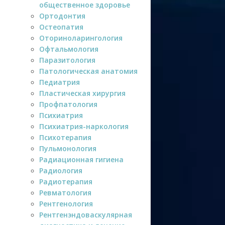
общественное здоровье
Ортодонтия
Остеопатия
Оториноларингология
Офтальмология
Паразитология
Патологическая анатомия
Педиатрия
Пластическая хирургия
Профпатология
Психиатрия
Психиатрия-наркология
Психотерапия
Пульмонология
Радиационная гигиена
Радиология
Радиотерапия
Ревматология
Рентгенология
Рентгенэндоваскулярная