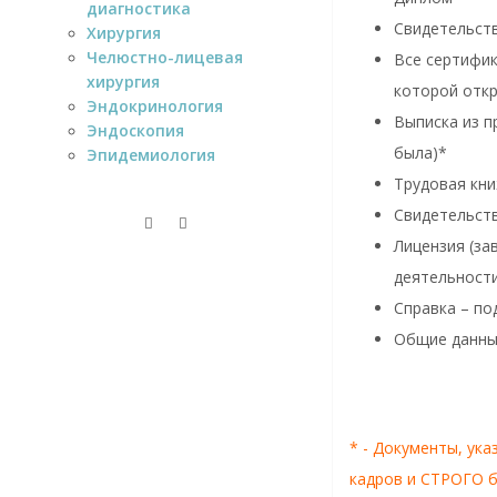
диагностика
Свидетельст
Хирургия
Челюстно-лицевая
Все сертифик
хирургия
которой отк
Эндокринология
Выписка из п
Эндоскопия
была)*
Эпидемиология
Трудовая кни
Свидетельств
Лицензия (за
деятельности
Справка – по
Общие данные
* - Документы, ук
кадров и СТРОГО б