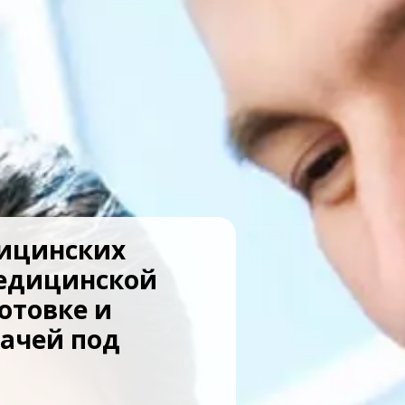
дицинских
медицинской
отовке и
рачей под