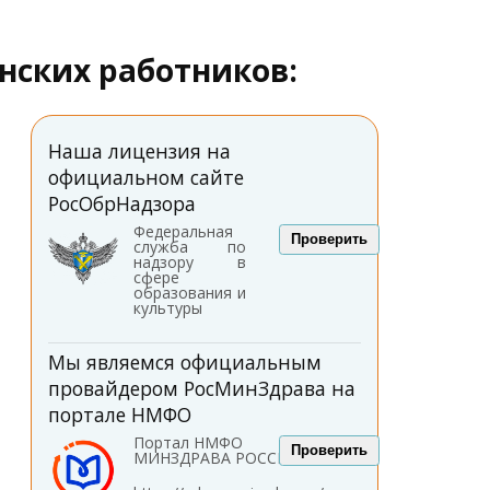
нских работников:
Наша лицензия на
официальном сайте
РосОбрНадзора
Федеральная
Проверить
служба по
надзору в
сфере
образования и
культуры
Мы являемся официальным
провайдером РосМинЗдрава на
портале НМФО
Портал НМФО
Проверить
МИНЗДРАВА РОССИИ