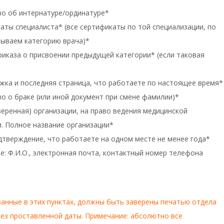
во об интернатуре/ординатуре*
аты специалиста* (все сертификаты по той специализации, по
рываем категорию врача)*
риказа о присвоении предыдущей категории* (если таковая
жка и последняя страница, что работаете по настоящее время*
о о браке (или иной документ при смене фамилии)*
веренная) организации, на право ведения медицинской
. Полное название организации*
дтверждение, что работаете на одном месте не менее года*
: Ф.И.О., электронная почта, контактный номер телефона
азанные в этих пунктах, должны быть заверены печатью отдела
ез проставленной даты. Примечание: абсолютно все