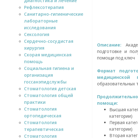
диагностика и лечение
Рефлексотерапия
Санитарно-гигиенические
лабораторные
исследования
Сексология
Сердечно-сосудистая
Описание:
Акад
хирургия
подготовке и пол
Скорая медицинская
помощи под ключ
помощь
Социальная гигиена и
Формат подгот
организация
медицинской
госсанэпидслужбы
образовательных 
Стоматология детская
Стоматология общей
Продолжительн
практики
помощи:
Стоматология
Высшая катег
ортопедическая
категории)
Стоматология
Первая катег
категории)
терапевтическая
Вторая катег
Стоматология