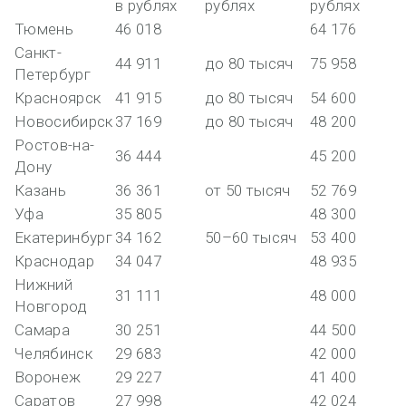
в рублях
рублях
рублях
Тюмень
46 018
64 176
Санкт-
44 911
до 80 тысяч
75 958
Петербург
Красноярск
41 915
до 80 тысяч
54 600
Новосибирск
37 169
до 80 тысяч
48 200
Ростов-на-
36 444
45 200
Дону
Казань
36 361
от 50 тысяч
52 769
Уфа
35 805
48 300
Екатеринбург
34 162
50–60 тысяч
53 400
Краснодар
34 047
48 935
Нижний
31 111
48 000
Новгород
Самара
30 251
44 500
Челябинск
29 683
42 000
Воронеж
29 227
41 400
Саратов
27 998
42 024