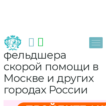
Skip
by
dpoaps
27 октября, 2022
Зарплаты
to
content
фельдшера
скорой помощи в
Москве и других
городах России