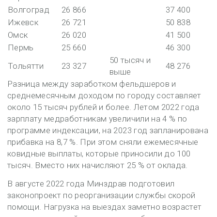
Волгоград
26 866
37 400
Ижевск
26 721
50 838
Омск
26 020
41 500
Пермь
25 660
46 300
50 тысяч и
Тольятти
23 327
48 276
выше
Разница между заработком фельдшеров и
среднемесячным доходом по городу составляет
около 15 тысяч рублей и более. Летом 2022 года
зарплату медработникам увеличили на 4 % по
программе индексации, на 2023 год запланирована
прибавка на 8,7 %. При этом сняли ежемесячные
ковидные выплаты, которые приносили до 100
тысяч. Вместо них начисляют 25 % от оклада.
В августе 2022 года Минздрав подготовил
законопроект по реорганизации службы скорой
помощи. Нагрузка на выездах заметно возрастет