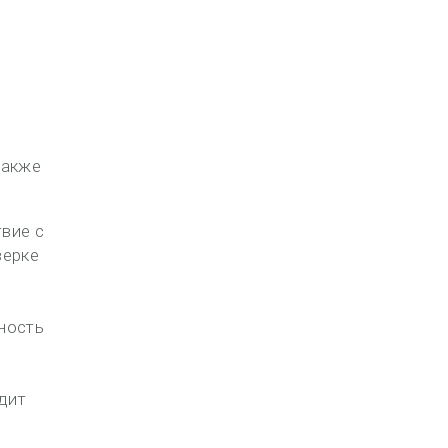
также
вие с
верке
ность
дит