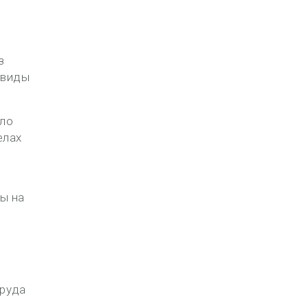
з
 виды
сло
елах
ы на
труда