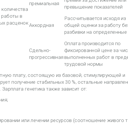
премий за достижение или
премиальная
превышение показателей
 количества
 работы в
Рассчитывается исходя из
ых расценок
Аккордная
общей оценки за работу бе
разбивки на определенные
Оплата производится по
Сдельно-
фиксированной цене за чи
прогрессивная
выполненных работ в пред
трудовой нормы
тную плату, состоящую из базовой, стимулирующей и
рует получение стабильных 30 %, остальные направлен
 Зарплата генетика также зависит от:
ния;
ировании или лечении ресурсов (соотношение живого 