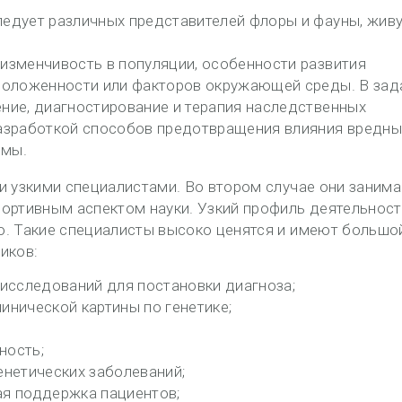
ледует различных представителей флоры и фауны, жив
 изменчивость в популяции, особенности развития
сположенности или факторов окружающей среды. В зад
ение, диагностирование и терапия наследственных
разработкой способов предотвращения влияния вредны
омы.
и узкими специалистами. Во втором случае они заним
портивным аспектом науки. Узкий профиль деятельност
о. Такие специалисты высоко ценятся и имеют большо
иков:
 исследований для постановки диагноза;
инической картины по генетике;
ность;
енетических заболеваний;
ая поддержка пациентов;