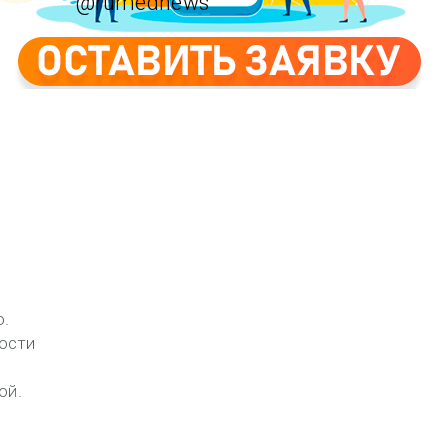
@rumednews
о.
ости
ой.