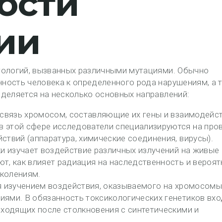
ости
ии
тологий, вызванных различными мутациями. Обычно
ность человека к определенного рода нарушениям, а 
деляется на несколько основных направлений:
освязь хромосом, составляющие их гены и взаимодейст
 этой сфере исследователи специализируются на про
твий (аппаратура, химические соединения, вирусы).
ки изучает воздействие различных излучений на живые
т, как влияет радиация на наследственность и вероят
колениям.
я изучением воздействия, оказываемого на хромосомы
ями. В обязанность токсикологических генетиков вхо
сходящих после столкновения с синтетическими и