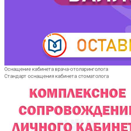
Навигация
Оснащение кабинета врача-отоларинголога
Стандарт оснащения кабинета стоматолога
по
записям