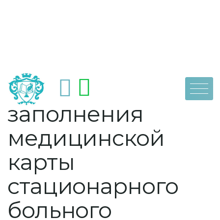
Skip
by
dpoaps
27 июля, 2022
Правила
to
content
заполнения
медицинской
карты
стационарного
больного