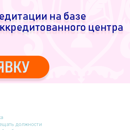
ка
мещать должности