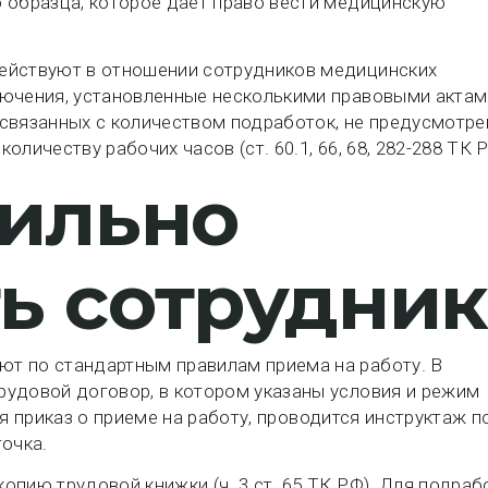
 образца, которое дает право вести медицинскую
ействуют в отношении сотрудников медицинских
ючения, установленные несколькими правовыми актами
, связанных с количеством подработок, не предусмотре
личеству рабочих часов (ст. 60.1, 66, 68, 282-288 ТК Р
вильно
ь сотрудник
т по стандартным правилам приема на работу. В
рудовой договор, в котором указаны условия и режим
тся приказ о приеме на работу, проводится инструктаж п
точка.
опию трудовой книжки (ч. 3 ст. 65 ТК РФ). Для подраб