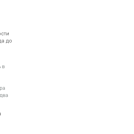
ости
да до
 в
ра
 два
я