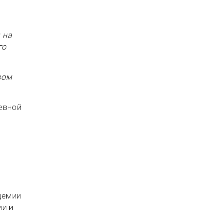
 на
го
вом
невной
демии
ии и