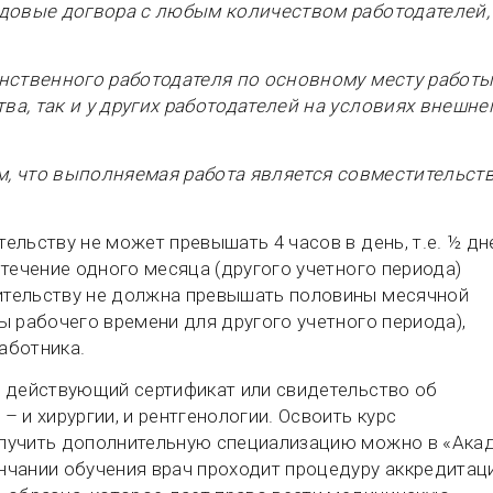
удовые догвора с любым количеством работодателей,
инственного работодателя по основному месту работы
а, так и у других работодателей на условиях внешне
ом, что выполняемая работа является совместительст
ельству не может превышать 4 часов в день, т.е. ½ д
 течение одного месяца (другого учетного периода)
ительству не должна превышать половины месячной
ы рабочего времени для другого учетного периода),
аботника.
ь действующий сертификат или свидетельство об
 и хирургии, и рентгенологии. Освоить курс
олучить дополнительную специализацию можно в «Ака
нчании обучения врач проходит процедуру аккредитац