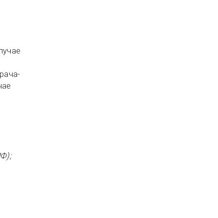
лучае
рача-
чае
Ф);