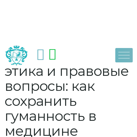
Skip
by
dpoaps
29 мая, 2023
Медицинская
to
content
этика и правовые
вопросы: как
сохранить
гуманность в
медицине