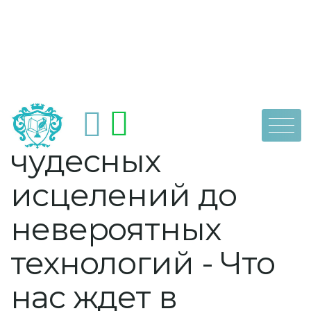
Skip
by
dpoaps
10 июля, 2023
Медицина: От
to
content
чудесных
исцелений до
невероятных
технологий - Что
нас ждет в