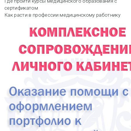
Навигация
Где пройти курсы медицинского образования с
сертификатом
по
Как расти в профессии медицинскому работнику
записям