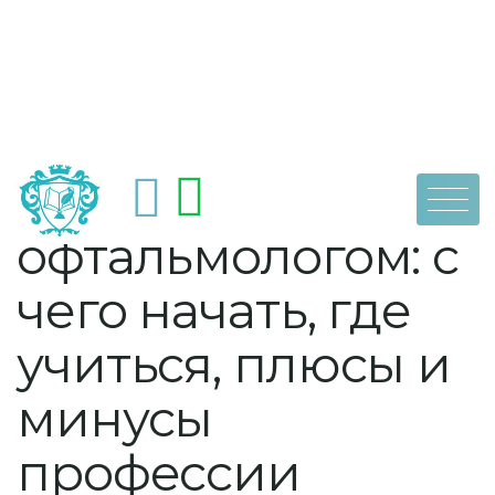
Skip
by
dpoaps
5 июля, 2021
Как стать
to
content
офтальмологом: с
чего начать, где
учиться, плюсы и
минусы
профессии