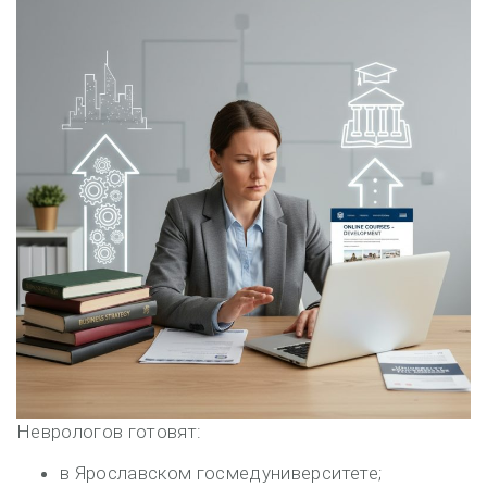
Неврологов готовят:
в Ярославском госмедуниверситете;