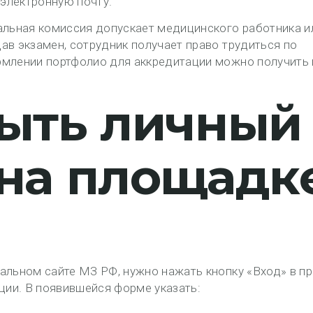
электронную почту.
альная комиссия допускает медицинского работника и
ав экзамен, сотрудник получает право трудиться по
рмлении портфолио для аккредитации можно получить 
рыть личный
 на площадк
альном сайте МЗ РФ, нужно нажать кнопку «Вход» в п
ции. В появившейся форме указать: