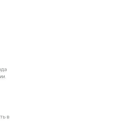
ода
ии.
ть в