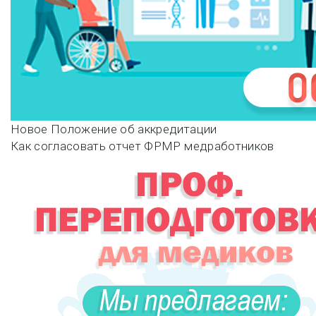
Навигация
Новое Положение об аккредитации
Как согласовать отчет ФРМР медработников
по
записям