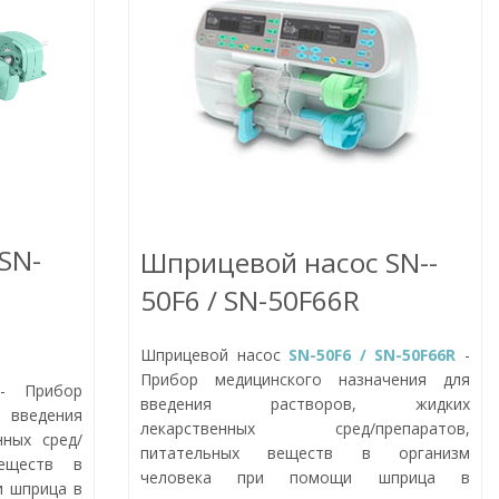
SN-
Шприцевой насос SN-­
50F6 / SN­-50F66R
Шприцевой насос
SN-­50F6 / SN­-50F66R
-
Прибор медицинского назначения для
 Прибор
введения растворов, жидких
 введения
лекарственных сред/препаратов,
нных сред/
питательных веществ в организм
веществ в
человека при помощи шприца в
и шприца в