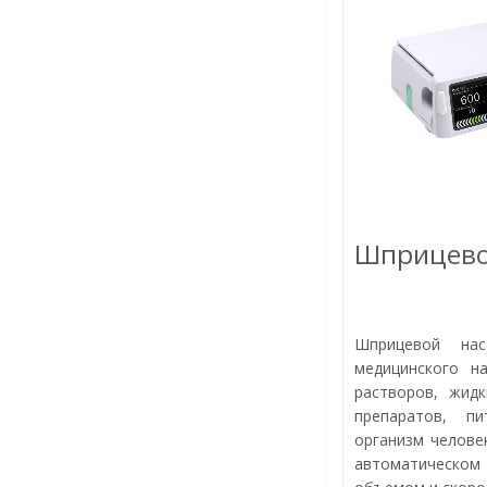
Шприцево
Шприцевой н
медицинского н
растворов, жидк
препаратов, п
организм челове
автоматическо