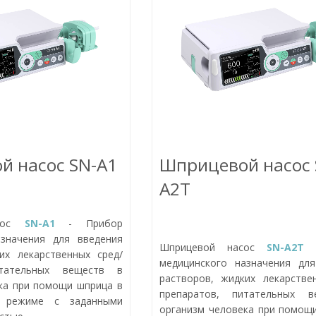
й насос SN-A1
Шприцевой насос 
A2T
асос
SN-A1
- Прибор
азначения для введения
Шприцевой насос
SN-A2T
-
их лекарственных сред/
медицинского назначения для
итательных веществ в
растворов, жидких лекарстве
ка при помощи шприца в
препаратов, питательных 
м режиме с заданными
организм человека при помощ