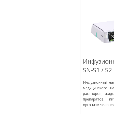
Инфузион
SN-S1 / S2
Инфузионный на
медицинского н
растворов, жидк
препаратов, п
организм человек