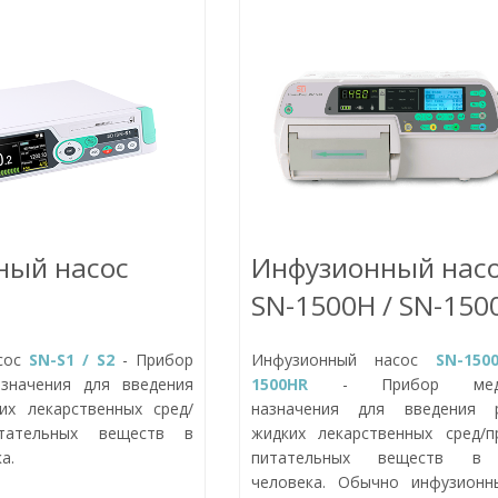
ный насос
Инфузионный нас
SN-1500H / SN-150
сос
SN-S1 / S2
- Прибор
Инфузионный насос
SN-150
азначения для введения
1500HR
- Прибор медиц
их лекарственных сред/
назначения для введения р
итательных веществ в
жидких лекарственных сред/п
а.
питательных веществ в 
человека. Обычно инфузионн