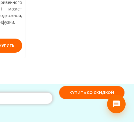
ивенного
0H может
кожной,
нфузии.
КУПИТЬ