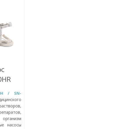
ос
0HR
0H / SN-
инского
астворов,
репаратов,
организм
ые насосы