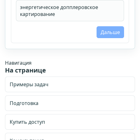
календарных дней.
энергетическое допплеровское
Email для личного кабинета
картирование
Дальше
Принимаю
публичную оферту
,
правила возврата
и
условия доступа
.
Согласен на обработку персональных данных и
ознакомлен с
согласием
и
политикой обработки
персональных данных
.
Навигация
На странице
Купить доступ
Примеры задач
Подготовка
Купить доступ