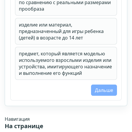
Принимаю
публичную оферту
,
правила возврата
и
по сравнению с реальными размерами
условия доступа
.
прообраза
Согласен на обработку персональных данных и
ознакомлен с
согласием
и
политикой обработки
персональных данных
.
изделие или материал,
предназначенный для игры ребенка
Купить доступ
(детей) в возрасте до 14 лет
предмет, который является моделью
используемого взрослыми изделия или
устройства, имитирующего назначение
и выполнение его функций
Дальше
Навигация
На странице