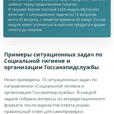
кабинет перед продолжением покупки.
В текущей версии платный CASE-модуль MyCourses
включает 2 ситуационные задачи по 12 вопросов,
всего 24 вопроса, с лимитом времени 60 минут. Состав
модуля может уточняться в карточке продукта и форме
оплаты до покупки.
Примеры ситуационных задач по
Социальной гигиене и
организации Госсанэпидслужбы
Ниже приведены 10 ситуационных задач по
направлению «Социальной гигиене и
организации Госсанэпидслужбы». В каждой
задаче собраны вопросы из аккредитационного
формата; после вариантов ответа указан
правильный ответ для самопроверки.