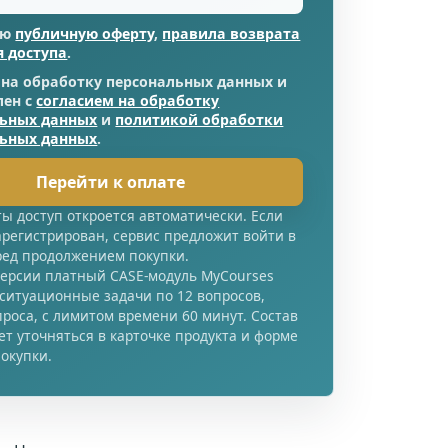
аю
публичную оферту
,
правила возврата
я доступа
.
 на обработку персональных данных и
лен с
согласием на обработку
льных данных
и
политикой обработки
льных данных
.
Перейти к оплате
ы доступ откроется автоматически. Если
арегистрирован, сервис предложит войти в
ред продолжением покупки.
версии платный CASE-модуль MyCourses
 ситуационные задачи по 12 вопросов,
проса, с лимитом времени 60 минут. Состав
т уточняться в карточке продукта и форме
окупки.