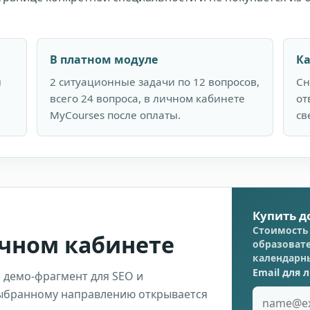
В платном модуле
Ка
ы
2 ситуационные задачи по 12 вопросов,
Сн
всего 24 вопроса, в личном кабинете
от
MyCourses после оплаты.
св
Купить д
Стоимость 
ичном кабинете
образовате
календарн
Email для 
 демо-фрагмент для SEO и
выбранному направлению открывается