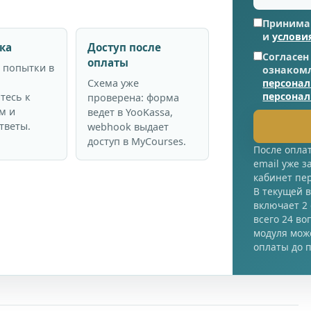
Приним
и
услови
ка
Доступ после
Согласен
оплаты
 попытки в
ознаком
Схема уже
персона
персона
тесь к
проверена: форма
м и
ведет в YooKassa,
тветы.
webhook выдает
доступ в MyCourses.
После оплат
email уже з
кабинет пе
В текущей 
включает 2
всего 24 во
модуля може
оплаты до п