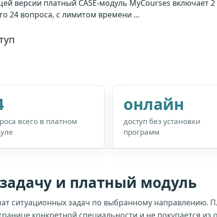
щей версии платный CASE-модуль MyCourses включает 2
о 24 вопроса, с лимитом времени ...
туп
4
онлайн
роса всего в платном
доступ без установки
уле
программ
-задачу и платный модуль
ат ситуационных задач по выбранному направлению. 
транице конкретной специальности и не покупается из