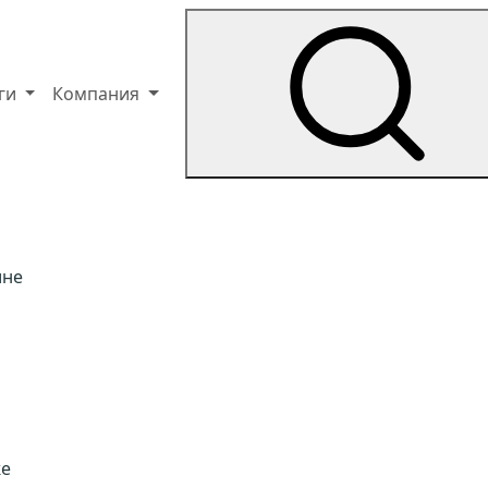
уги
Компания
ине
и
же