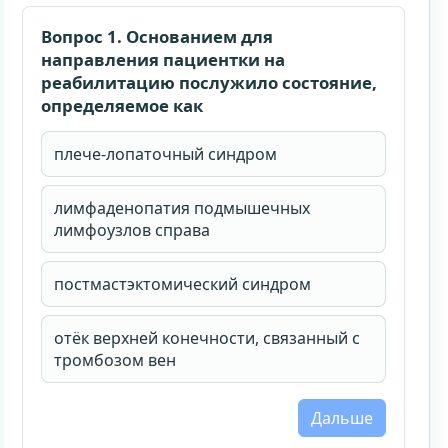
90 календарных дней.
Вопрос 1. Основанием для
Email для личного кабинета
направления пациентки на
реабилитацию послужило состояние,
определяемое как
Принимаю
публичную оферту
,
правила возврата
и
условия доступа
.
плече-лопаточный синдром
Согласен на обработку персональных данных и
ознакомлен с
согласием
и
политикой обработки
персональных данных
.
лимфаденопатия подмышечных
Купить доступ
лимфоузлов справа
постмастэктомический синдром
отёк верхней конечности, связанный с
тромбозом вен
Дальше