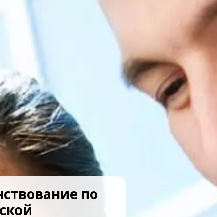
нствование по
тской