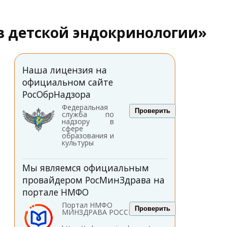
 в детской эндокринологии»
Наша лицензия на
официальном сайте
РосОбрНадзора
Федеральная
Проверить
служба по
надзору в
сфере
образования и
культуры
Мы являемся официальным
провайдером РосМинЗдрава на
портале НМФО
Портал НМФО
Проверить
МИНЗДРАВА РОССИИ