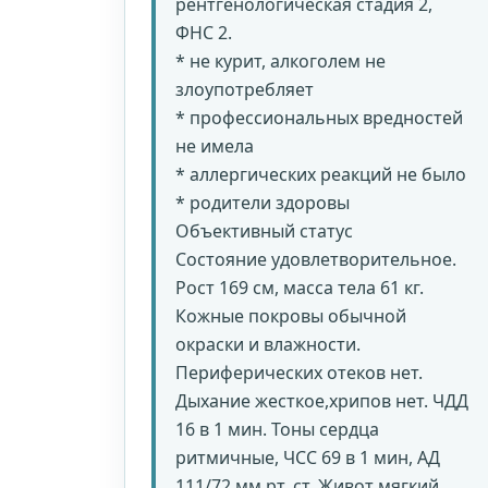
рентгенологическая стадия 2,
ФНС 2.
* не курит, алкоголем не
злоупотребляет
* профессиональных вредностей
не имела
* аллергических реакций не было
* родители здоровы
Объективный статус
Состояние удовлетворительное.
Рост 169 см, масса тела 61 кг.
Кожные покровы обычной
окраски и влажности.
Периферических отеков нет.
Дыхание жесткое,хрипов нет. ЧДД
16 в 1 мин. Тоны сердца
ритмичные, ЧСС 69 в 1 мин, АД
111/72 мм рт. ст. Живот мягкий,