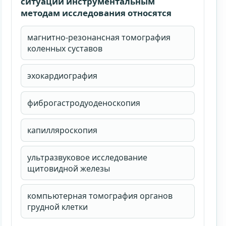
ситуации инструментальным
90 календарных дней.
методам исследования относятся
Email для личного кабинета
магнитно-резонансная томография
коленных суставов
Принимаю
публичную оферту
,
правила возврата
и
условия доступа
.
эхокардиография
Согласен на обработку персональных данных и
ознакомлен с
согласием
и
политикой обработки
персональных данных
.
фиброгастродуоденоскопия
Купить доступ
капилляроскопия
ультразвуковое исследование
щитовидной железы
компьютерная томография органов
грудной клетки