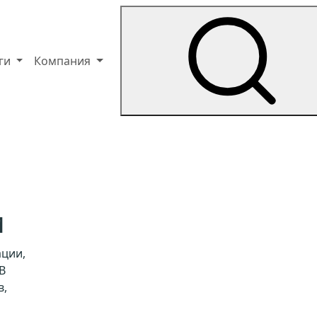
уги
Компания
и
ации,
В
в,