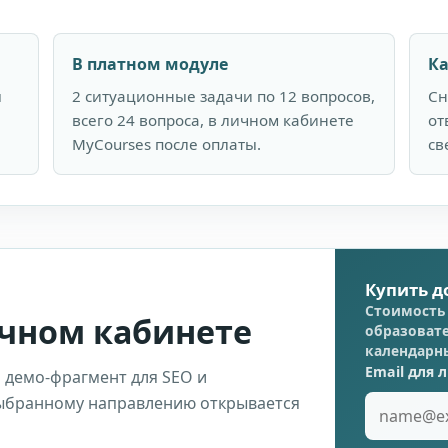
В платном модуле
Ка
ы
2 ситуационные задачи по 12 вопросов,
Сн
всего 24 вопроса, в личном кабинете
от
MyCourses после оплаты.
св
Купить д
Стоимость 
ичном кабинете
образовате
календарн
Email для 
 демо-фрагмент для SEO и
выбранному направлению открывается