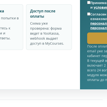
Приним
и
услови
ка
Доступ после
Согласен
оплаты
 попытки в
ознаком
Схема уже
персона
персона
тесь к
проверена: форма
м и
ведет в YooKassa,
тветы.
webhook выдает
доступ в MyCourses.
После оплат
email уже з
кабинет пе
В текущей 
включает 2
всего 24 во
модуля може
оплаты до п