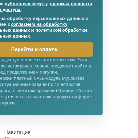
аю
публичную оферту
,
правила возврата
я доступа
.
 на обработку персональных данных и
лен с
согласием на обработку
льных данных
и
политикой обработки
льных данных
.
Перейти к оплате
ы доступ откроется автоматически. Если
арегистрирован, сервис предложит войти в
ред продолжением покупки.
версии платный CASE-модуль MyCourses
 ситуационные задачи по 12 вопросов,
проса, с лимитом времени 60 минут. Состав
т уточняться в карточке продукта и форме
окупки.
Навигация