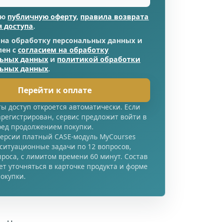
аю
публичную оферту
,
правила возврата
я доступа
.
 на обработку персональных данных и
лен с
согласием на обработку
льных данных
и
политикой обработки
льных данных
.
Перейти к оплате
ы доступ откроется автоматически. Если
арегистрирован, сервис предложит войти в
ред продолжением покупки.
версии платный CASE-модуль MyCourses
 ситуационные задачи по 12 вопросов,
проса, с лимитом времени 60 минут. Состав
т уточняться в карточке продукта и форме
окупки.