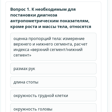
90 календарных дней.
Вопрос 1. К необходимым для
Email для личного кабинета
постановки диагноза
антропометрическим показателям,
кроме роста и массы тела, относятся
Принимаю
публичную оферту
,
правила возврата
и
условия доступа
.
оценка пропорций тела: измерение
Согласен на обработку персональных данных и
ознакомлен с
согласием
и
политикой обработки
верхнего и нижнего сегмента, расчет
персональных данных
.
индекса «верхний сегмент/нижний
сегмент»
Купить доступ
размах рук
длина стопы
окружность грудной клетки
окружность головы