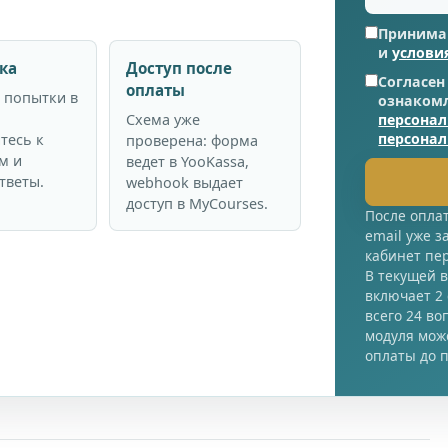
Приним
и
услови
ка
Доступ после
Согласен
оплаты
 попытки в
ознаком
Схема уже
персона
персона
тесь к
проверена: форма
м и
ведет в YooKassa,
тветы.
webhook выдает
доступ в MyCourses.
После оплат
email уже з
кабинет пе
В текущей 
включает 2
всего 24 во
модуля може
оплаты до п