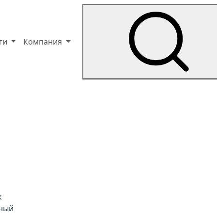
уги
Компания
к
нный