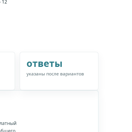
 12
ответы
указаны после вариантов
Платный
 общего