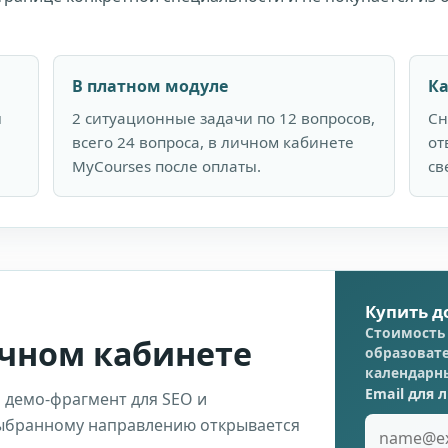
В платном модуле
Ка
ы
2 ситуационные задачи по 12 вопросов,
Сн
всего 24 вопроса, в личном кабинете
от
MyCourses после оплаты.
св
Купить д
Стоимость 
ичном кабинете
образовате
календарн
Email для 
 демо-фрагмент для SEO и
выбранному направлению открывается