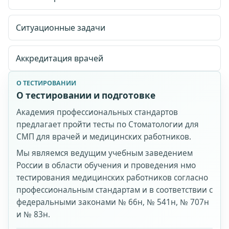
Ситуационные задачи
Принимаю
публичную оферту
,
правила возврата
и
условия доступа
.
Согласен на обработку персональных данных и
Аккредитация врачей
ознакомлен с
согласием
и
политикой обработки
персональных данных
.
О ТЕСТИРОВАНИИ
Купить доступ
О тестировании и подготовке
Академия профессиональных стандартов
предлагает пройти тесты по Стоматологии для
СМП для врачей и медицинских работников.
Мы являемся ведущим учебным заведением
России в области обучения и проведения нмо
тестирования медицинских работников согласно
профессиональным стандартам и в соответствии с
федеральными законами № 66н, № 541н, № 707н
и № 83н.