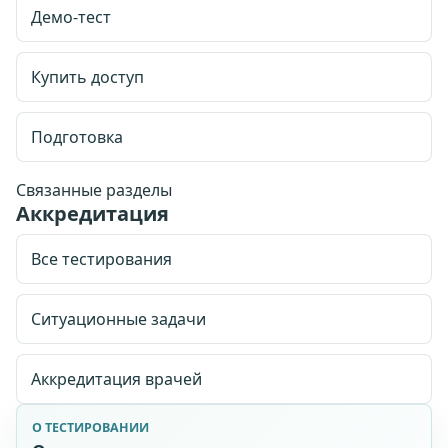
Демо-тест
Купить доступ
Стоимость доступа: 1999 рублей.
Доступ на 90
календарных дней.
Подготовка
Email для личного кабинета
Связанные разделы
Аккредитация
Принимаю
публичную оферту
,
правила возврата
и
условия доступа
.
Все тестирования
Согласен на обработку персональных данных и
ознакомлен с
согласием
и
политикой обработки
персональных данных
.
Ситуационные задачи
Купить доступ
Аккредитация врачей
О ТЕСТИРОВАНИИ