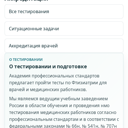
Все тестирования
Принимаю
публичную оферту
,
правила возврата
и
условия доступа
.
Согласен на обработку персональных данных и
ознакомлен с
согласием
и
политикой обработки
Ситуационные задачи
персональных данных
.
Купить доступ
Аккредитация врачей
О ТЕСТИРОВАНИИ
О тестировании и подготовке
Академия профессиональных стандартов
предлагает пройти тесты по Фтизиатрии для
врачей и медицинских работников.
Мы являемся ведущим учебным заведением
России в области обучения и проведения нмо
тестирования медицинских работников согласно
профессиональным стандартам и в соответствии с
федеральными законами № 66н, № 541н, № 707н